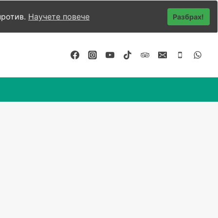
против.
Научете повече
Разбрах!