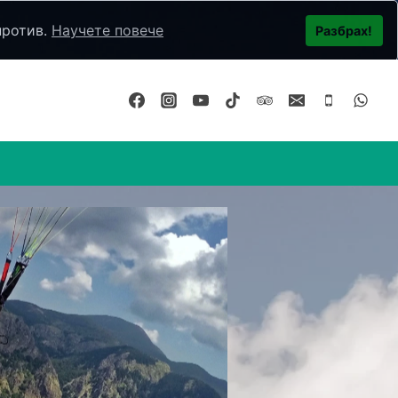
против.
Научете повече
Разбрах!