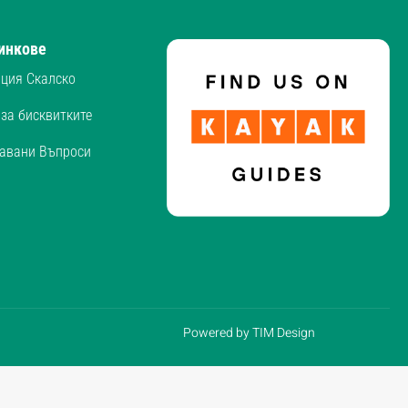
инкове
ция Скалско
за бисквитките
давани Въпроси
Powered by TIM Design