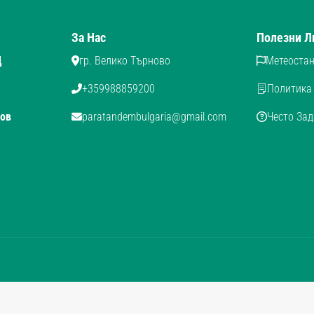
За Нас
Полезни Л
Д
гр. Велико Търново
Метеостан
+359988859200
Политика 
ов
paratandembulgaria@gmail.com
Често За